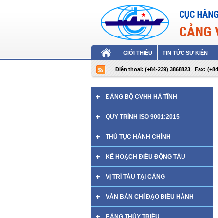
GIỚI THIỆU
TIN TỨC SỰ KIỆN
Điện thoại: (+84-239) 3868823
Fax: (+8
ĐẢNG BỘ CVHH HÀ TĨNH
QUY TRÌNH ISO 9001:2015
THỦ TỤC HÀNH CHÍNH
KẾ HOẠCH ĐIỀU ĐỘNG TÀU
VỊ TRÍ TÀU TẠI CẢNG
VĂN BẢN CHỈ ĐẠO ĐIỀU HÀNH
BẢNG THỦY TRIỀU