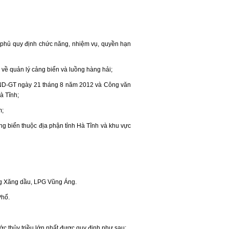
phủ quy định chức năng, nhiệm vụ, quyền hạn
ề quản lý cảng biển và luồng hàng hải;
UBND-GT ngày 21 tháng 8 năm 2012 và Công văn
à Tĩnh;
m;
g biển thuộc địa phận tỉnh Hà Tĩnh và khu vực
ng Xăng dầu, LPG Vũng Áng.
Phổ.
c thủy triều lớn nhất được quy định như sau: