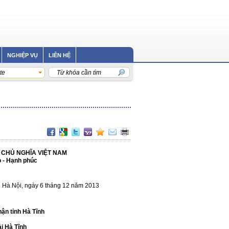
NGHIỆP VỤ
LIÊN HỆ
te
HỦ NGHĨA VIỆT NAM
o - Hạnh phúc
12 năm 2013
ận tỉnh Hà Tĩnh
i Hà Tĩnh