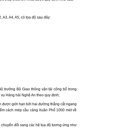
, A3, A4, A5, có tọa độ sau đây:
 trưởng Bộ Giao thông vận tải công bố trong
 vụ Hàng hải Nghệ An theo quy định;
 được giới hạn bởi hai đường thẳng cắt ngang
điểm cách mép cầu cảng Xuân Phổ 1000 mét về
ợc chuyển đổi sang các hệ tọa độ tương ứng như