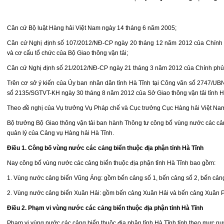
Căn cứ Bộ luật Hàng hải Việt Nam ngày 14 tháng 6 năm 2005;
Căn cứ Nghị định số 107/2012/NĐ-CP ngày 20 tháng 12 năm 2012 của Chính 
và cơ cấu tổ chức của Bộ Giao thông vận tải;
Căn cứ Nghị định số 21/2012/NĐ-CP ngày 21 tháng 3 năm 2012 của Chính phủ v
Trên cơ sở ý kiến của Ủy ban nhân dân tỉnh Hà Tĩnh tại Công văn số 2747/
sổ 2135/SGTVT-KH ngày 30 tháng 8 năm 2012 của Sở Giao thông vận tải tỉnh H
Theo đề nghị của Vụ trưởng Vụ Pháp chế và Cục trưởng Cục Hàng hải Việt Na
Bộ trưởng Bộ Giao thông vận tải ban hành Thông tư công bố vùng nước các cản
quản lý của Cảng vụ Hàng hải Hà Tĩnh.
Điều 1. Công bố vùng nước các cảng biển thuộc địa phận tỉnh Hà Tĩnh
Nay công bố vùng nước các cảng biển thuộc địa phận tỉnh Hà Tĩnh bao gồm:
1. Vùng nước cảng biển Vũng Áng: gồm bến cảng số 1, bến cảng số 2, bến cả
2. Vùng nước cảng biển Xuân Hải: gồm bến cảng Xuân Hải và bến cảng Xuân 
Điều 2. Phạm vi vùng nước các cảng biển thuộc địa phận tỉnh Hà Tĩnh
Phạm vi vùng nước các cảng biển thuộc địa phận tỉnh Hà Tĩnh tính theo mực nướ