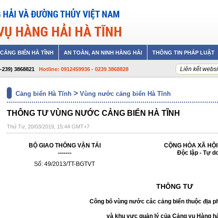
CẢNG BIỂN HÀ TĨNH
AN TOÀN, AN NINH HÀNG HẢI
THÔNG TIN PHÁP LUẬT
Liên kết websi
4-239) 3868821
Hotline: 0912459936 - 0239 3868828
>
Cảng biển Hà Tĩnh
Vùng nước cảng biển Hà Tĩnh
THÔNG TƯ VÙNG NƯỚC CẢNG BIỂN HÀ TĨNH
Thứ Tư, 20/03/2019, 15:44 GMT+7
BỘ GIAO THÔNG VẬN TẢI
CỘNG HÒA XÃ HỘI C
-------
Độc lập - Tự d
Số: 49/2013/TT-BGTVT
Hà Nội, ngày 6 tháng 
THÔNG TƯ
Công bố vùng nước các cảng biển thuộc địa ph
và khu vực quản lý của Cảng vụ Hàng hả