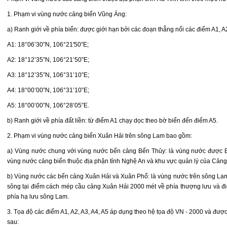
1. Phạm vi vùng nước cảng biển Vũng Áng:
a) Ranh giới về phía biển: được giới hạn bởi các đoạn thẳng nối các điểm A1, A2
A1: 18°06’30”N, 106°21'50”E;
A2: 18°12’35”N, 106°21’50”E;
A3: 18°12’35”N, 106°31’10”E;
A4: 18°00’00”N, 106°31’10”E;
A5: 18°00’00”N, 106°28’05”E.
b) Ranh giới về phía đất liền: từ điểm A1 chạy dọc theo bờ biển đến điểm A5.
2. Phạm vi vùng nước cảng biển Xuân Hải trên sông Lam bao gồm:
a) Vùng nước chung với vùng nước bến cảng Bến Thủy: là vùng nước được Bộ
vùng nước cảng biển thuộc địa phận tỉnh Nghệ An và khu vực quản lý của Cảng
b) Vùng nước các bến cảng Xuân Hải và Xuân Phổ: là vùng nước trên sông Lam
sông tại điểm cách mép cầu cảng Xuân Hải 2000 mét về phía thượng lưu và 
phía hạ lưu sông Lam.
3. Tọa độ các điểm A1, A2, A3, A4, A5 áp dụng theo hệ tọa độ VN - 2000 và đư
sau: