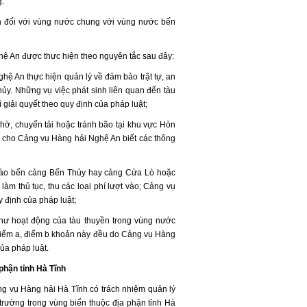
g.
 đối với vùng nước chung với vùng nước bến
ệ An được thực hiện theo nguyên tắc sau đây:
ệ An thực hiện quản lý về đảm bảo trật tự, an
y. Những vụ việc phát sinh liên quan đến tàu
 giải quyết theo quy định của pháp luật;
ờ, chuyển tải hoặc tránh bão tại khu vực Hòn
ờ cho Cảng vụ Hàng hải Nghệ An biết các thông
vào bến cảng Bến Thủy hay cảng Cửa Lò hoặc
làm thủ tục, thu các loại phí lượt vào; Cảng vụ
y định của pháp luật;
 như hoạt động của tàu thuyền trong vùng nước
điểm a, điểm b khoản này đều do Cảng vụ Hàng
ủa pháp luật.
phận tỉnh Hà Tĩnh
ng vụ Hàng hải Hà Tĩnh có trách nhiệm quản lý
rường trong vùng biển thuộc địa phận tỉnh Hà