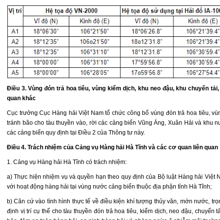
Điều 3. Vùng đón trả hoa tiêu, vùng kiểm dịch, khu neo đậu, khu chuyển tải
quan khác
Cục trưởng Cục Hàng hải Việt Nam tổ chức công bố vùng đón trả hoa tiêu, vùn
tránh bão cho tàu thuyền vào, rời các cảng biển Vũng Áng, Xuân Hải và khu 
các cảng biển quy định tại Điều 2 của Thông tư này.
Điều 4. Trách nhiệm của Cảng vụ Hàng hải Hà Tĩnh và các cơ quan liên quan
1. Cảng vụ Hàng hải Hà Tĩnh có trách nhiệm:
a) Thực hiện nhiệm vụ và quyền hạn theo quy định của Bộ luật Hàng hải Việt N
với hoạt động hàng hải tại vùng nước cảng biển thuộc địa phận tỉnh Hà Tĩnh;
b) Căn cứ vào tình hình thực tế về điều kiện khí tượng thủy văn, mớn nước, trọn
định vị trí cụ thể cho tàu thuyền đón trả hoa tiêu, kiểm dịch, neo đậu, chuyển 