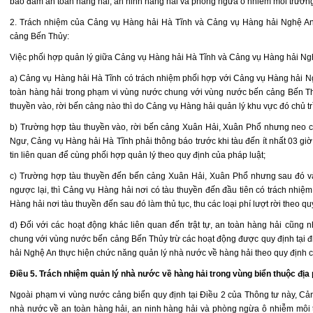
bảo đảm an toàn hàng hải, an ninh hàng hải và phòng ngừa ô nhiễm môi trườn
2. Trách nhiệm của Cảng vụ Hàng hải Hà Tĩnh và Cảng vụ Hàng hải Nghệ An
cảng Bến Thủy:
Việc phối hợp quản lý giữa Cảng vụ Hàng hải Hà Tĩnh và Cảng vụ Hàng hải Ngh
a) Cảng vụ Hàng hải Hà Tĩnh có trách nhiệm phối hợp với Cảng vụ Hàng hải Ngh
toàn hàng hải trong phạm vi vùng nước chung với vùng nước bến cảng Bến Thủ
thuyền vào, rời bến cảng nào thì do Cảng vụ Hàng hải quản lý khu vực đó chủ trì
b) Trường hợp tàu thuyền vào, rời bến cảng Xuân Hải, Xuân Phổ nhưng neo ch
Ngư, Cảng vụ Hàng hải Hà Tĩnh phải thông báo trước khi tàu đến ít nhất 03 gi
tin liên quan để cùng phối hợp quản lý theo quy định của pháp luật;
c) Trường hợp tàu thuyền đến bến cảng Xuân Hải, Xuân Phổ nhưng sau đó 
ngược lại, thì Cảng vụ Hàng hải nơi có tàu thuyền đến đầu tiên có trách nhiệm 
Hàng hải nơi tàu thuyền đến sau đó làm thủ tục, thu các loại phí lượt rời theo qu
d) Đối với các hoạt động khác liên quan đến trật tự, an toàn hàng hải cũng
chung với vùng nước bến cảng Bến Thủy trừ các hoạt động được quy định tại 
hải Nghệ An thực hiện chức năng quản lý nhà nước về hàng hải theo quy định c
Điều 5. Trách nhiệm quản lý nhà nước về hàng hải trong vùng biển thuộc địa 
Ngoài phạm vi vùng nước cảng biển quy định tại Điều 2 của Thông tư này, Cả
nhà nước về an toàn hàng hải, an ninh hàng hải và phòng ngừa ô nhiễm môi t