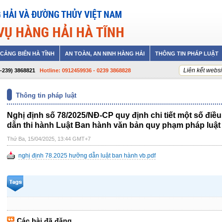
CẢNG BIỂN HÀ TĨNH
AN TOÀN, AN NINH HÀNG HẢI
THÔNG TIN PHÁP LUẬT
Liên kết websi
4-239) 3868821
Hotline: 0912459936 - 0239 3868828
Thông tin pháp luật
Nghị định số 78/2025/NĐ-CP quy định chi tiết một số điề
dẫn thi hành Luật Ban hành văn bản quy phạm pháp luật
Thứ Ba, 15/04/2025, 13:44 GMT+7
nghị định 78.2025 hưỡng dẫn luật ban hành vb.pdf
Các bài đã đăng