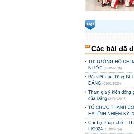
Các bài đã 
TƯ TƯỞNG HỒ CHÍ M
NƯỚC
(19/05/2026)
Bài viết của Tổng 
ĐẢNG
(03/02/2026)
Tham gia ý kiến đóng g
của Đảng
(24/10/2025)
TỔ CHỨC THÀNH CÔ
HÀ TĨNH NHIỆM KỲ 2
Chi bộ Pháp chế - Th
III/2024
(13/09/2024)