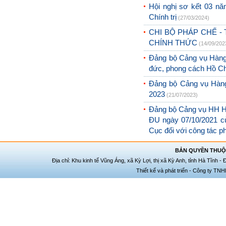
Hội nghị sơ kết 03 nă
Chính trị
(27/03/2024)
CHI BỘ PHÁP CHẾ -
CHÍNH THỨC
(14/09/202
Đảng bộ Cảng vụ Hàng 
đức, phong cách Hồ C
Đảng bộ Cảng vụ Hàng
2023
(21/07/2023)
Đảng bộ Cảng vụ HH Hà 
ĐU ngày 07/10/2021 c
Cục đối với công tác p
BẢN QUYỀN THUỘC
Địa chỉ: Khu kinh tế Vũng Áng, xã Kỳ Lợi, thị xã Kỳ Anh, tỉnh Hà Tĩnh -
Thiết kế và phát triển - Công ty TNH