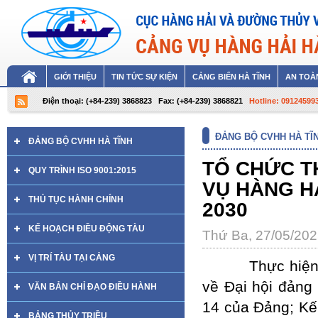
GIỚI THIỆU
TIN TỨC SỰ KIỆN
CẢNG BIỂN HÀ TĨNH
AN TOÀN
Điện thoại: (+84-239) 3868823
Fax: (+84-239) 3868821
Hotline: 09124599
ĐẢNG BỘ CVHH HÀ TĨ
ĐẢNG BỘ CVHH HÀ TĨNH
TỔ CHỨC T
QUY TRÌNH ISO 9001:2015
VỤ HÀNG HẢ
THỦ TỤC HÀNH CHÍNH
2030
KẾ HOẠCH ĐIỀU ĐỘNG TÀU
Thứ Ba, 27/05/20
VỊ TRÍ TÀU TẠI CẢNG
Thực hiện Chỉ 
về Đại hội đảng 
VĂN BẢN CHỈ ĐẠO ĐIỀU HÀNH
14 của Đảng; Kế
BẢNG THỦY TRIỀU