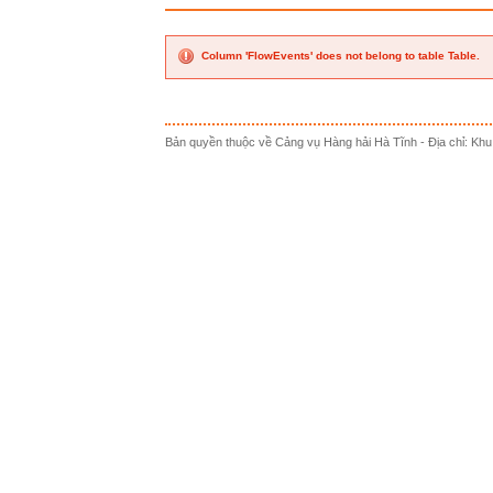
Column 'FlowEvents' does not belong to table Table.
Bản quyền thuộc về Cảng vụ Hàng hải Hà Tĩnh - Địa chỉ: Khu k