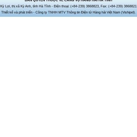
BẢN QUYỀN THUỘC VỀ CẢNG VỤ HÀNG HẢI HÀ TĨNH
 Kỳ Lợi, thị xã Kỳ Anh, tỉnh Hà Tĩnh - Điện thoại: (+84-239) 3868823, Fax: (+84-239) 3868821
Thiết kế và phát triển - Công ty TNHH MTV Thông tin Điện tử Hàng hải Việt Nam (Vishipel).