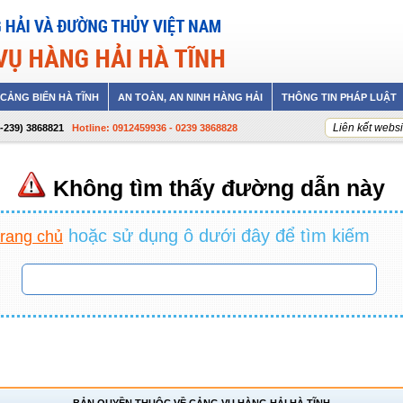
CẢNG BIỂN HÀ TĨNH
AN TOÀN, AN NINH HÀNG HẢI
THÔNG TIN PHÁP LUẬT
Liên kết websi
4-239) 3868821
Hotline: 0912459936 - 0239 3868828
ờng dẫn này
Không tìm thấy đường dẫn này
hoặc sử dụng ô dưới đây để tìm kiếm
hoặc sử dụng ô dưới đây để tìm kiếm
ng chủ
trang chủ