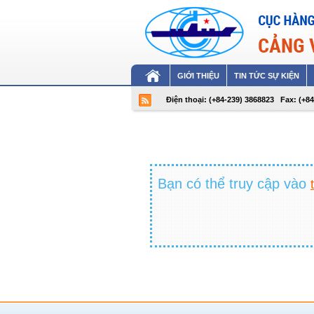
GIỚI THIỆU
TIN TỨC SỰ KIỆN
Điện thoại: (+84-239) 3868823
Fax: (+8
Không tìm thấy đư
Bạn có thể truy cập vào
Bạn có thể truy cập vào
tra